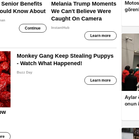
Motosi
gören
Aylar 
onun i