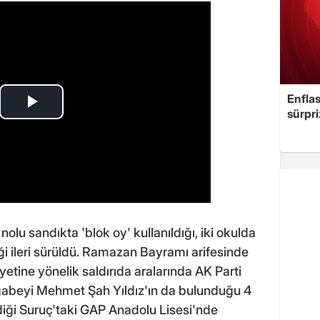
Enflas
sürpri
nolu sandıkta 'blok oy' kullanıldığı, iki okulda
iği ileri sürüldü. Ramazan Bayramı arifesinde
etine yönelik saldırıda aralarında AK Parti
n ağabeyi Mehmet Şah Yıldız'ın da bulunduğu 4
diği Suruç'taki GAP Anadolu Lisesi'nde