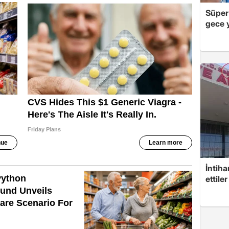
Süper
gece y
İntiha
ettiler