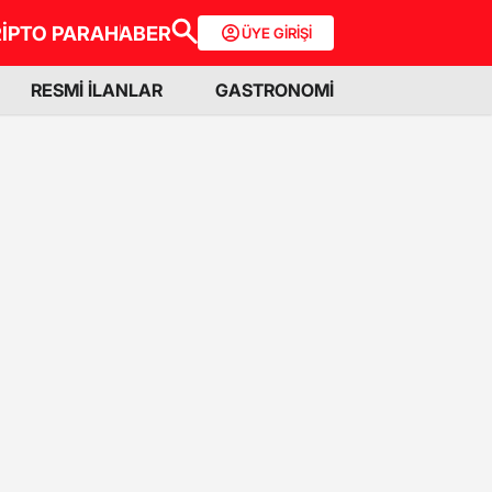
İPTO PARA
HABER
ÜYE GİRİŞİ
RESMİ İLANLAR
GASTRONOMİ