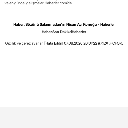
ve en güncel gelişmeler Haberler.com’da.
Haber: Sözünü Sakınmadan'ın Nisan Ayı Konuğu - Haberler
Haber
Son Dakika
Haberler
Gizlilik ve çerez ayarları
[Hata Bildir]
07.08.2026 20:01:22 #7.12# .HCFOK.