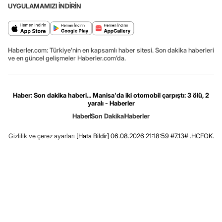
UYGULAMAMIZI İNDİRİN
Haberler.com: Türkiye’nin en kapsamlı haber sitesi. Son dakika haberleri
ve en güncel gelişmeler Haberler.com’da.
Haber: Son dakika haberi... Manisa'da iki otomobil çarpıştı: 3 ölü, 2
yaralı - Haberler
Haber
Son Dakika
Haberler
Gizlilik ve çerez ayarları
[Hata Bildir]
06.08.2026 21:18:59 #7.13# .HCFOK.