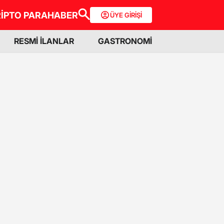
İPTO PARA
HABER
ÜYE GİRİŞİ
RESMİ İLANLAR
GASTRONOMİ