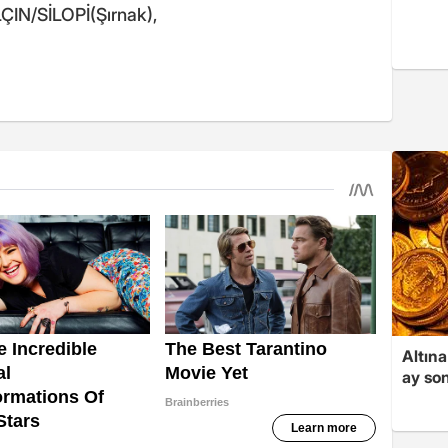
IN/SİLOPİ(Şırnak),
Altına
ay son