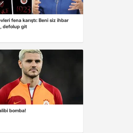
leri fena karıştı: Beni siz ihbar
z, defolup git
alibi bomba!