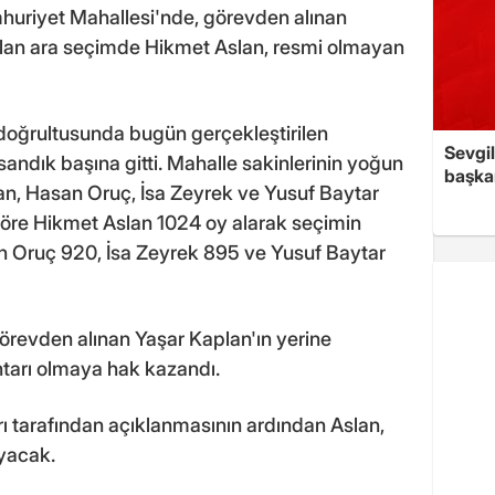
mhuriyet Mahallesi'nde, görevden alınan
ılan ara seçimde Hikmet Aslan, resmi olmayan
doğrultusunda bugün gerçekleştirilen
Sevgil
andık başına gitti. Mahalle sakinlerinin yoğun
başkan
an, Hasan Oruç, İsa Zeyrek ve Yusuf Baytar
göre Hikmet Aslan 1024 oy alarak seçimin
an Oruç 920, İsa Zeyrek 895 ve Yusuf Baytar
görevden alınan Yaşar Kaplan'ın yerine
tarı olmaya hak kazandı.
arı tarafından açıklanmasının ardından Aslan,
yacak.