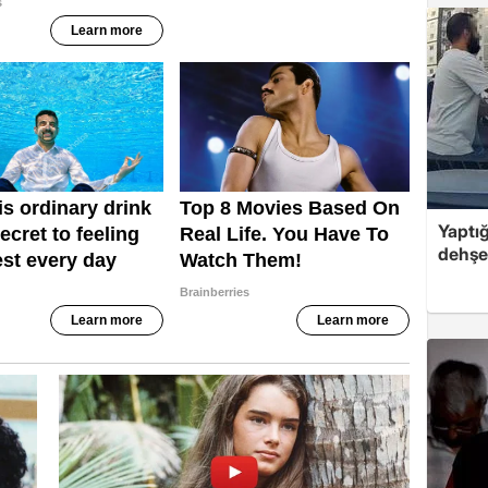
Yaptığ
dehşet