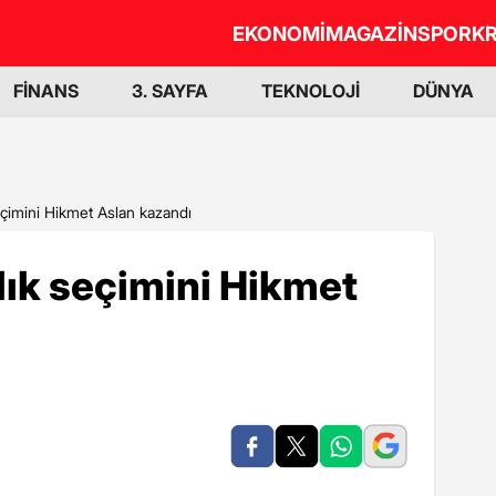
EKONOMİ
MAGAZİN
SPOR
KR
FİNANS
3. SAYFA
TEKNOLOJİ
DÜNYA
eçimini Hikmet Aslan kazandı
lık seçimini Hikmet