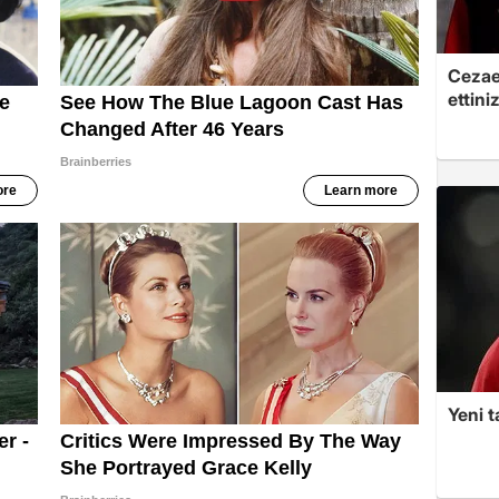
Cezaev
ettini
Yeni t