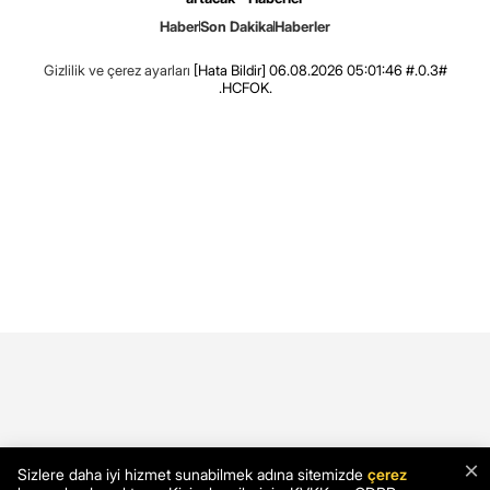
Haber
Son Dakika
Haberler
Gizlilik ve çerez ayarları
[Hata Bildir]
06.08.2026 05:01:46 #.0.3#
.HCFOK.
×
Sizlere daha iyi hizmet sunabilmek adına sitemizde
çerez