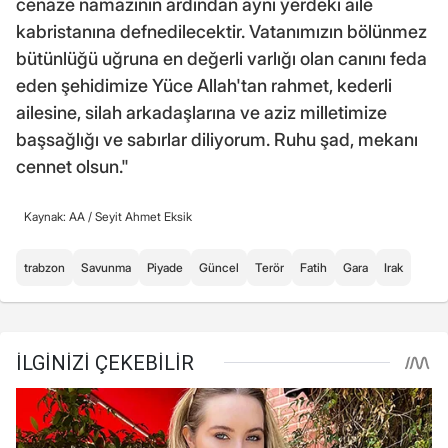
cenaze namazının ardından aynı yerdeki aile
kabristanına defnedilecektir. Vatanımızın bölünmez
bütünlüğü uğruna en değerli varlığı olan canını feda
eden şehidimize Yüce Allah'tan rahmet, kederli
ailesine, silah arkadaşlarına ve aziz milletimize
başsağlığı ve sabırlar diliyorum. Ruhu şad, mekanı
cennet olsun."
Kaynak: AA /
Seyit Ahmet Eksik
trabzon
Savunma
Piyade
Güncel
Terör
Fatih
Gara
Irak