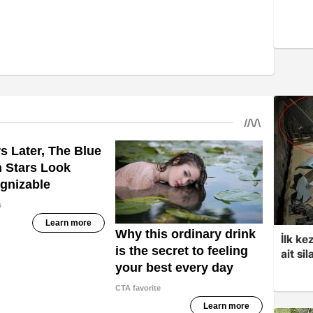
İlk ke
ait sil