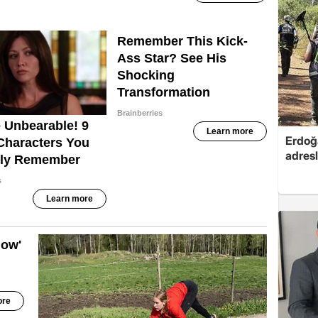
Erdoğa
adresl