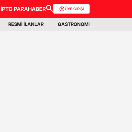
İPTO PARA
HABER
ÜYE GİRİŞİ
RESMİ İLANLAR
GASTRONOMİ