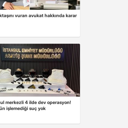
ktaşını vuran avukat hakkında karar
ul merkezli 4 ilde dev operasyon!
ün işlemediği suç yok