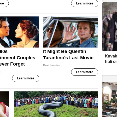
Kavak
hali o