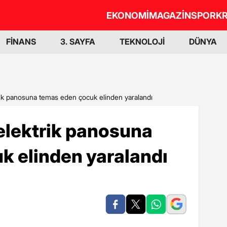
EKONOMİ
MAGAZİN
SPOR
KR
FİNANS
3. SAYFA
TEKNOLOJİ
DÜNYA
trik panosuna temas eden çocuk elinden yaralandı
 elektrik panosuna
k elinden yaralandı