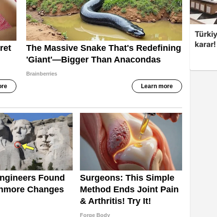
Türki
karar