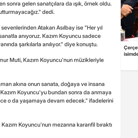
den sonra gelen sanatçılara da ışık, örnek oldu.
utturmayacağız." dedi.
 sevenlerinden Atakan Asılbay ise "Her yıl
, sanatla anıyoruz. Kazım Koyuncu sadece
nında şarkılarla anılıyor." diye konuştu.
Çerçe
isimd
ğmur Muti, Kazım Koyuncu'nun müzikleriyle
zaman akına onun sanata, doğaya ve insana
k, "Kazım Koyuncu'yu bundan sonra da anmaya
ce o da yaşamaya devam edecek." ifadelerini
, Kazım Koyuncu'nun mezarına karanfil bıraktı