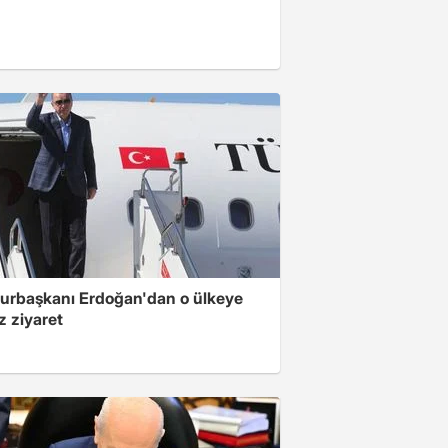
rbaşkanı Erdoğan'dan o ülkeye
z ziyaret