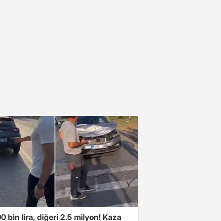
00 bin lira, diğeri 2.5 milyon! Kaza