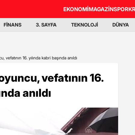
EKONOMİ
MAGAZİN
SPOR
KR
FİNANS
3. SAYFA
TEKNOLOJİ
DÜNYA
 vefatının 16. yılında kabri başında anıldı
yuncu, vefatının 16.
ında anıldı