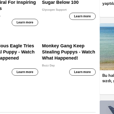
yaptıl
Bu hal
sızdı,