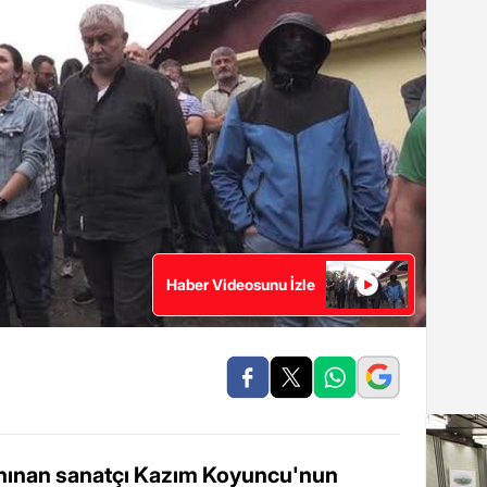
Haber Videosunu İzle
tanınan sanatçı Kazım Koyuncu'nun