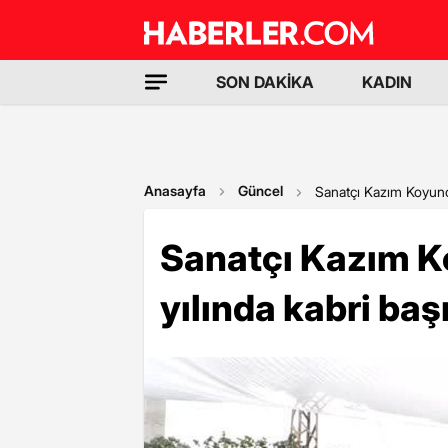
SON DAKİKA
KADIN
Anasayfa
Güncel
Sanatçı Kazım Koyuncu,
Sanatçı Kazım Ko
yılında kabri baş