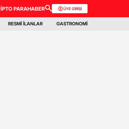
İPTO PARA
HABER
ÜYE GİRİŞİ
RESMİ İLANLAR
GASTRONOMİ