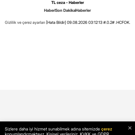
TL ceza - Haberler
Haber
Son Dakika
Haberler
Gizlilik ve çerez ayarları
[Hata Bildir]
09.08.2026 03:12:13 #.0.2# .HCFOK.
×
Sizlere daha iyi hizmet sunabilmek adına sitemizde
çerez
konumlandırmaktayız. Kişisel verileriniz, KVKK ve GDPR