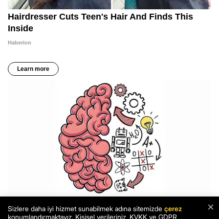
×
Sizlere daha iyi hizmet sunabilmek adına sitemizde
çerez
konumlandırmaktayız. Kişisel verileriniz, KVKK ve GDPR