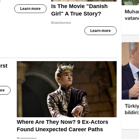
Muham
vatan
Türkiy
bildir