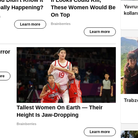
Yavrus
kolları
Trabzo