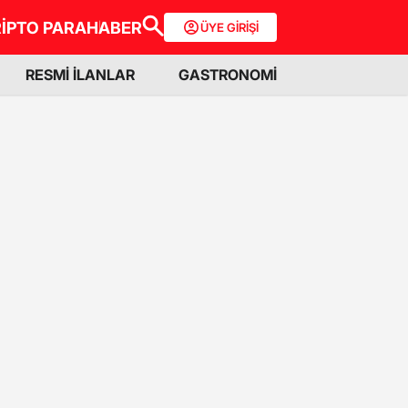
İPTO PARA
HABER
ÜYE GİRİŞİ
RESMİ İLANLAR
GASTRONOMİ