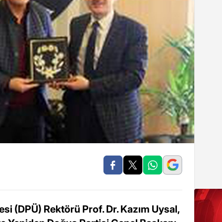
si (DPÜ) Rektörü Prof. Dr. Kazım Uysal,