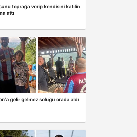
unu toprağa verip kendisini katilin
na attı
n'a gelir gelmez soluğu orada aldı