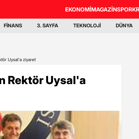
EKONOMİ
MAGAZİN
SPOR
KR
FİNANS
3. SAYFA
TEKNOLOJİ
DÜNYA
ktör Uysal'a ziyaret
dan Rektör Uysal'a