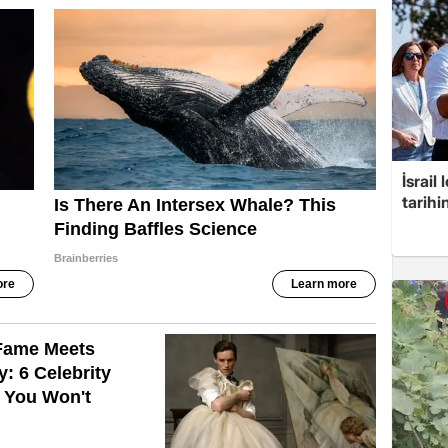
İsrail
tarih