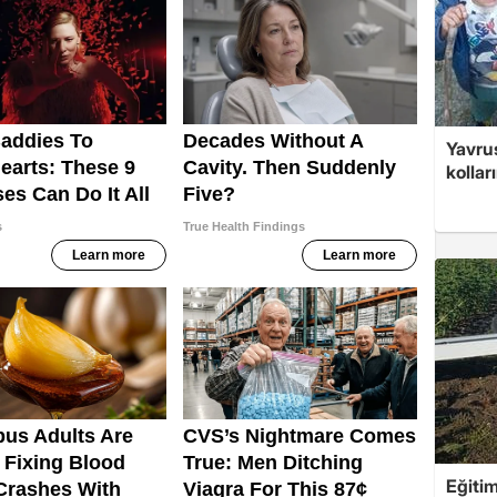
Yavrus
kolları
Eğitim