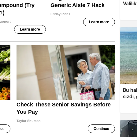
Valili
Bu hal
sızdı,