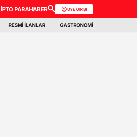
İPTO PARA
HABER
ÜYE GİRİŞİ
RESMİ İLANLAR
GASTRONOMİ