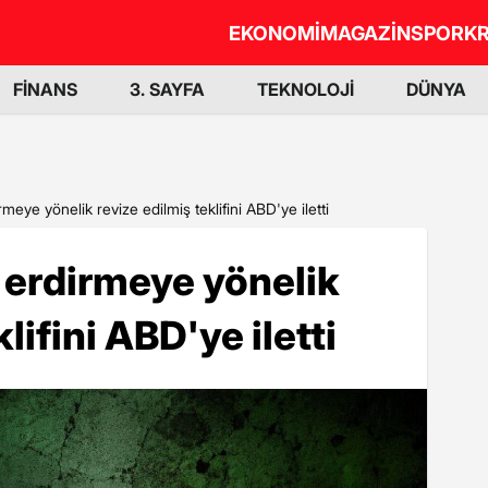
EKONOMİ
MAGAZİN
SPOR
KR
FİNANS
3. SAYFA
TEKNOLOJİ
DÜNYA
rmeye yönelik revize edilmiş teklifini ABD'ye iletti
a erdirmeye yönelik
lifini ABD'ye iletti