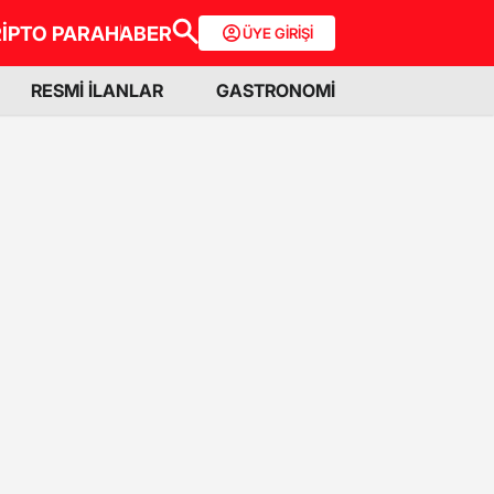
İPTO PARA
HABER
ÜYE GİRİŞİ
RESMİ İLANLAR
GASTRONOMİ