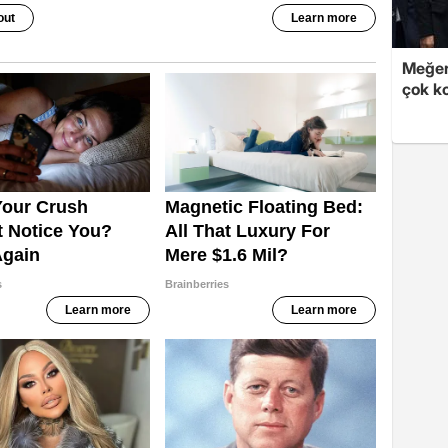
Meğer
çok k