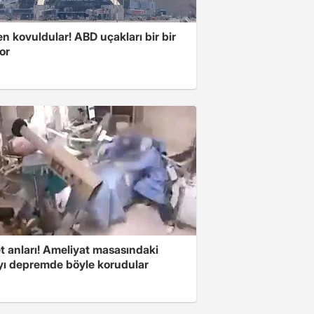
 kovuldular! ABD uçakları bir bir
yor
t anları! Ameliyat masasındaki
yı depremde böyle korudular