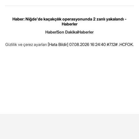
Haber: Niğde'de kaçakçılık operasyonunda 2 zanlı yakalandı -
Haberler
Haber
Son Dakika
Haberler
Gizlilik ve çerez ayarları
[Hata Bildir]
07.08.2026 16:24:40 #7.12# .HCFOK.