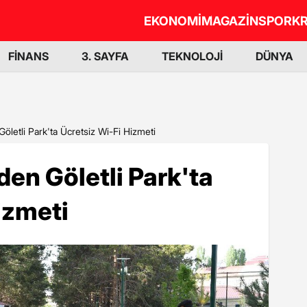
EKONOMİ
MAGAZİN
SPOR
KR
FİNANS
3. SAYFA
TEKNOLOJİ
DÜNYA
letli Park'ta Ücretsiz Wi-Fi Hizmeti
en Göletli Park'ta
izmeti