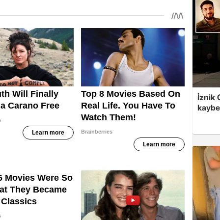
İznik
kaybet