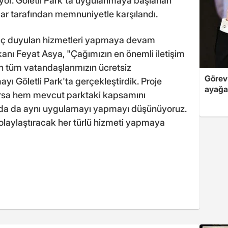
iliyor. Göletli Park'ta uygulanmaya başlanan
lar tarafından memnuniyetle karşılandı.
iyaç duyulan hizmetleri yapmaya devam
kanı Feyat Asya, "Çağımızın en önemli iletişim
n tüm vatandaşlarımızın ücretsiz
Görev 
yı Göletli Park'ta gerçekleştirdik. Proje
ayağa
lırsa hem mevcut parktaki kapsamını
rda da aynı uygulamayı yapmayı düşünüyoruz.
kolaylaştıracak her türlü hizmeti yapmaya