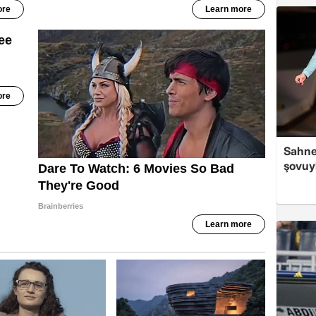
Sahned
şovuy