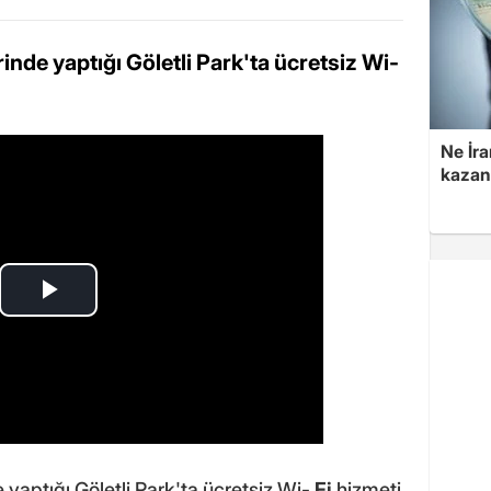
rinde yaptığı Göletli Park'ta ücretsiz Wi-
Ne İra
kazan
e yaptığı Göletli Park'ta ücretsiz Wi-
Fi
hizmeti