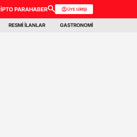
İPTO PARA
HABER
ÜYE GİRİŞİ
RESMİ İLANLAR
GASTRONOMİ