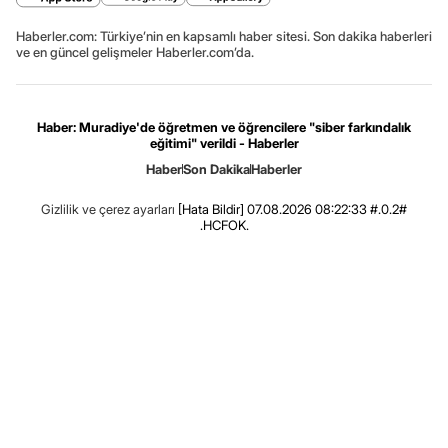
Haberler.com: Türkiye’nin en kapsamlı haber sitesi. Son dakika haberleri
ve en güncel gelişmeler Haberler.com’da.
Haber: Muradiye'de öğretmen ve öğrencilere "siber farkındalık
eğitimi" verildi - Haberler
Haber
Son Dakika
Haberler
Gizlilik ve çerez ayarları
[Hata Bildir]
07.08.2026 08:22:33 #.0.2#
.HCFOK.