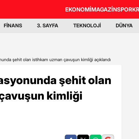
EKONOMİ
MAGAZİN
SPOR
KR
FİNANS
3. SAYFA
TEKNOLOJİ
DÜNYA
nunda şehit olan istihkam uzman çavuşun kimliği açıklandı
asyonunda şehit olan
çavuşun kimliği