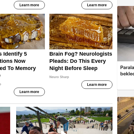
Parala
bekled