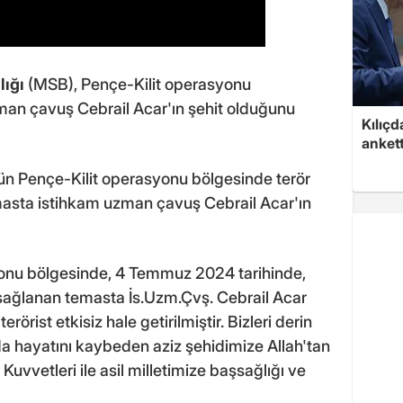
lığı
(MSB), Pençe-Kilit operasyonu
man çavuş Cebrail Acar'ın şehit olduğunu
Kılıçd
anket
n Pençe-Kilit operasyonu bölgesinde terör
masta istihkam uzman çavuş Cebrail Acar'ın
onu bölgesinde, 4 Temmuz 2024 tarihinde,
 sağlanan temasta İs.Uzm.Çvş. Cebrail Acar
örist etkisiz hale getirilmiştir. Bizleri derin
a hayatını kaybeden aziz şehidimize Allah'tan
ı Kuvvetleri ile asil milletimize başsağlığı ve