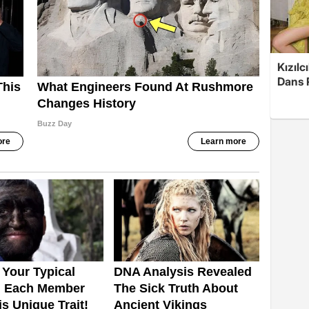
Kızılc
Dans 