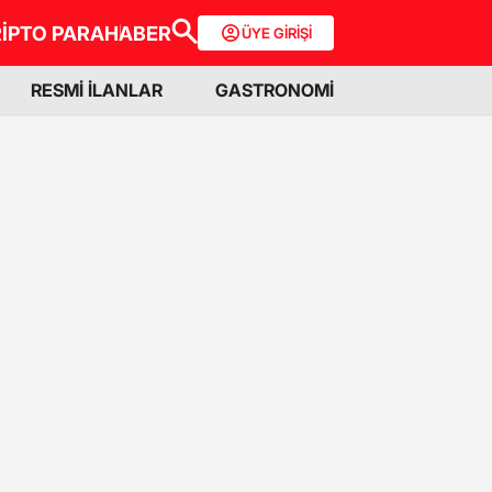
İPTO PARA
HABER
ÜYE GİRİŞİ
RESMİ İLANLAR
GASTRONOMİ