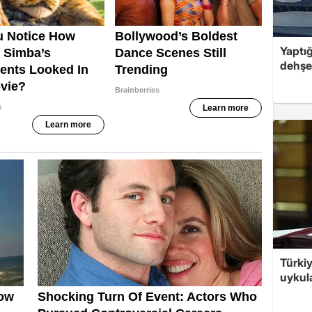
Yaptığ
dehşet
Türkiy
uykula