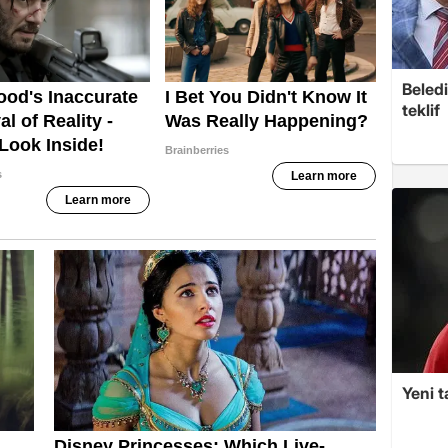
Beledi
teklif
Yeni t