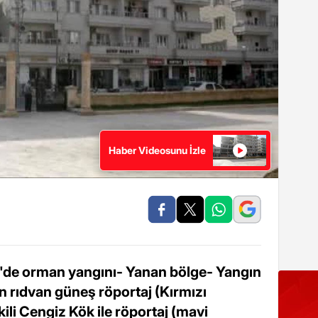
Haber Videosunu İzle
e orman yangını- Yanan bölge- Yangın
n rıdvan güneş röportaj (Kırmızı
ili Cengiz Kök ile röportaj (mavi