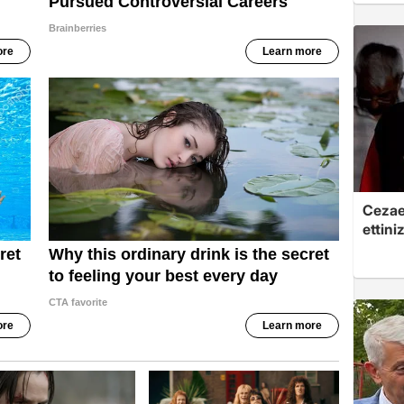
Cezaev
ettini