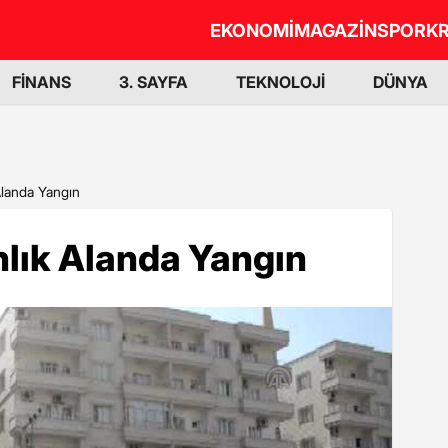
EKONOMİ
MAGAZİN
SPOR
KR
FİNANS
3. SAYFA
TEKNOLOJİ
DÜNYA
Alanda Yangın
lık Alanda Yangın