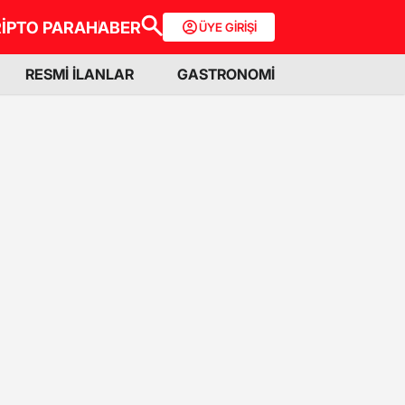
İPTO PARA
HABER
ÜYE GİRİŞİ
RESMİ İLANLAR
GASTRONOMİ