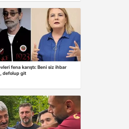
leri fena karıştı: Beni siz ihbar
z, defolup git