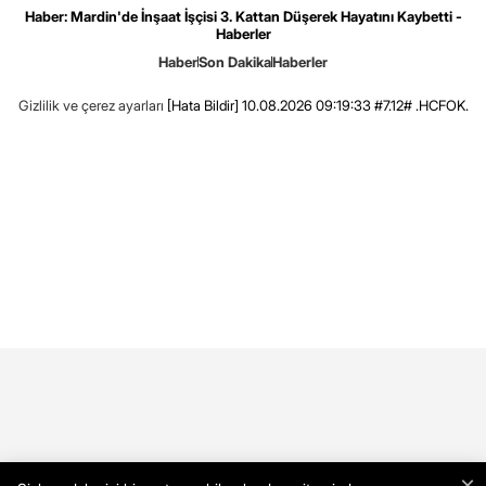
Haber: Mardin'de İnşaat İşçisi 3. Kattan Düşerek Hayatını Kaybetti -
Haberler
Haber
Son Dakika
Haberler
Gizlilik ve çerez ayarları
[Hata Bildir]
10.08.2026 09:19:33 #7.12# .HCFOK.
×