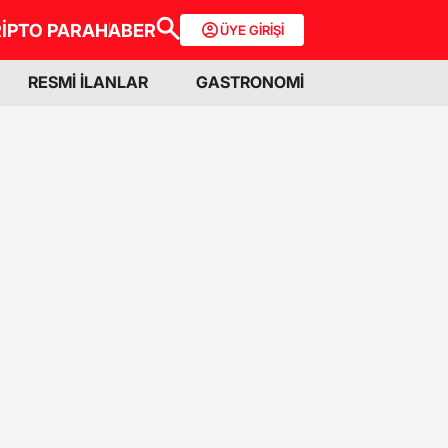
İPTO PARA
HABER
ÜYE GİRİŞİ
RESMİ İLANLAR
GASTRONOMİ