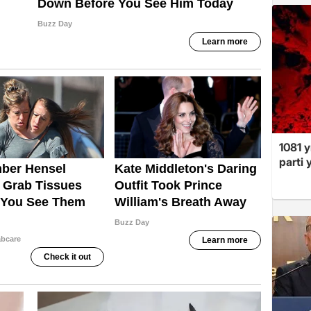
1081 y
parti 