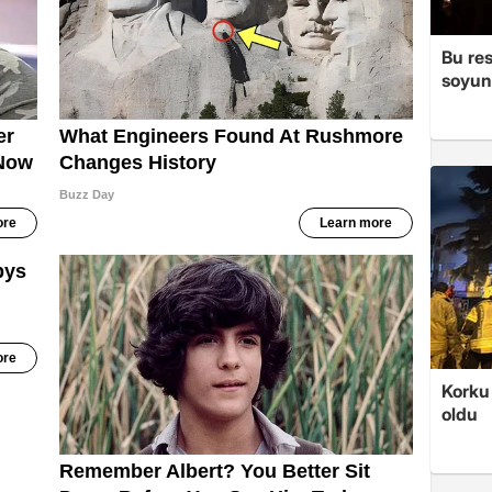
Bu re
soyun
Korku 
oldu