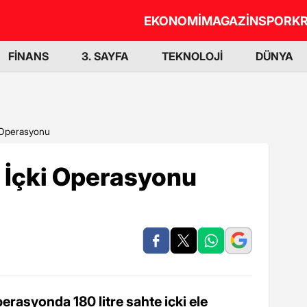
EKONOMİ
MAGAZİN
SPOR
KR
FİNANS
3. SAYFA
TEKNOLOJİ
DÜNYA
 Operasyonu
 İçki Operasyonu
erasyonda 180 litre sahte içki ele