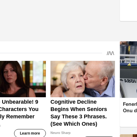
Fenerb
Onu d