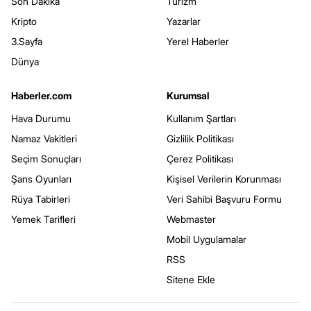
Son Dakika
Turizm
Kripto
Yazarlar
3.Sayfa
Yerel Haberler
Dünya
Haberler.com
Kurumsal
Hava Durumu
Kullanım Şartları
Namaz Vakitleri
Gizlilik Politikası
Seçim Sonuçları
Çerez Politikası
Şans Oyunları
Kişisel Verilerin Korunması
Rüya Tabirleri
Veri Sahibi Başvuru Formu
Yemek Tarifleri
Webmaster
Mobil Uygulamalar
RSS
Sitene Ekle