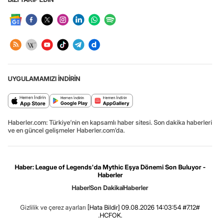
UYGULAMAMIZI İNDİRİN
Haberler.com: Türkiye’nin en kapsamlı haber sitesi. Son dakika haberleri
ve en güncel gelişmeler Haberler.com’da.
Haber: League of Legends'da Mythic Eşya Dönemi Son Buluyor -
Haberler
Haber
Son Dakika
Haberler
Gizlilik ve çerez ayarları
[Hata Bildir]
09.08.2026 14:03:54 #7.12#
.HCFOK.