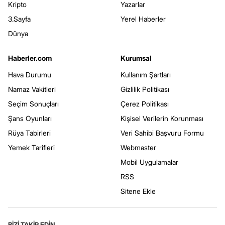
Kripto
Yazarlar
3.Sayfa
Yerel Haberler
Dünya
Haberler.com
Kurumsal
Hava Durumu
Kullanım Şartları
Namaz Vakitleri
Gizlilik Politikası
Seçim Sonuçları
Çerez Politikası
Şans Oyunları
Kişisel Verilerin Korunması
Rüya Tabirleri
Veri Sahibi Başvuru Formu
Yemek Tarifleri
Webmaster
Mobil Uygulamalar
RSS
Sitene Ekle
BİZİ TAKİP EDİN