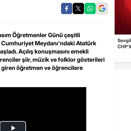
asım Öğretmenler Günü çeşitli
Sevgil
am, Cumhuriyet Meydanı'ndaki Atatürk
CHP'l
başladı. Açılış konuşmasını emekli
nciler şiir, müzik ve folklor gösterileri
 giren öğretmen ve öğrencilere