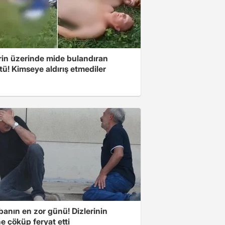
rin üzerinde mide bulandıran
ü! Kimseye aldırış etmediler
banın en zor günü! Dizlerinin
e çöküp feryat etti