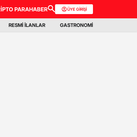
İPTO PARA
HABER
ÜYE GİRİŞİ
RESMİ İLANLAR
GASTRONOMİ