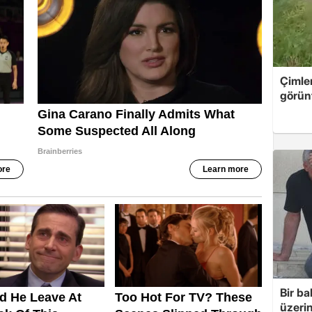
Çimle
görünt
Bir ba
üzerin