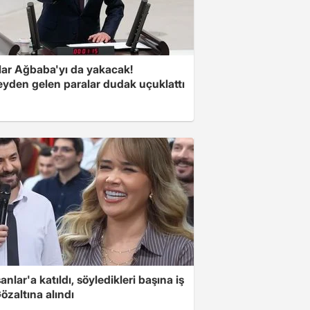
lar Ağbaba'yı da yakacak!
yden gelen paralar dudak uçuklattı
nlar'a katıldı, söyledikleri başına iş
Gözaltına alındı