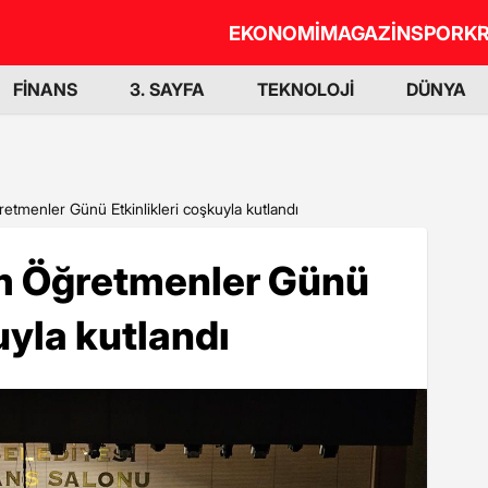
EKONOMİ
MAGAZİN
SPOR
KR
FİNANS
3. SAYFA
TEKNOLOJİ
DÜNYA
etmenler Günü Etkinlikleri coşkuyla kutlandı
m Öğretmenler Günü
uyla kutlandı