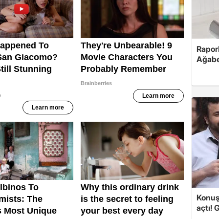
Rapor
Ağabe
Konuşa
açtı! 