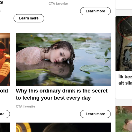
İlk ke
ait sil