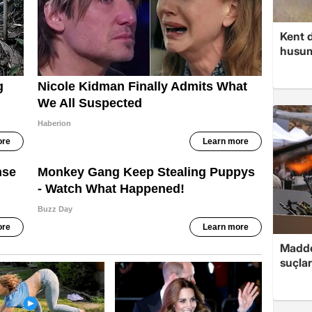
Kent d
husume
Madde
suçlar