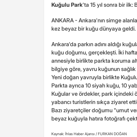
Kuğulu Park
'ta 15 yıl sonra bir il
ANKARA - Ankara'nın simge alanları
kez beyaz bir kuğu dünyaya geldi.
Ankara'da parkın adını aldığı kuğu
kuğu doğumu, gerçekleşti. İki haf
annesiyle birlikte parkta koruma alt
bilgiye göre, yavru kuğunun sağlık 
Yeni doğan yavruyla birlikte Kuğulu
Parkta ayrıca 10 siyah kuğu, 10 ya
Kuğular ve ördekler, park içindeki ö
yabancı turistlerin sıkça ziyaret ett
Bazı ziyaretçiler doğumu "umut veri
beyaz kuğuyla hatıra fotoğrafı çekti
Kaynak: İhlas Haber Ajansı /
FURKAN DOĞAN