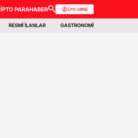
İPTO PARA
HABER
ÜYE GİRİŞİ
RESMİ İLANLAR
GASTRONOMİ