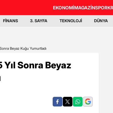
EKONOMİ
MAGAZİN
SPOR
KR
FİNANS
3. SAYFA
TEKNOLOJİ
DÜNYA
l Sonra Beyaz Kuğu Yumurtladı
5 Yıl Sonra Beyaz
ı