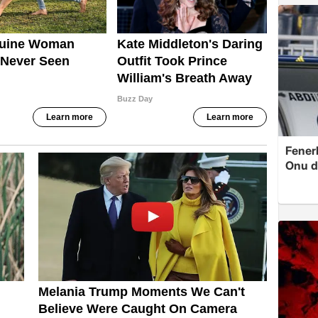
Fenerb
Onu d