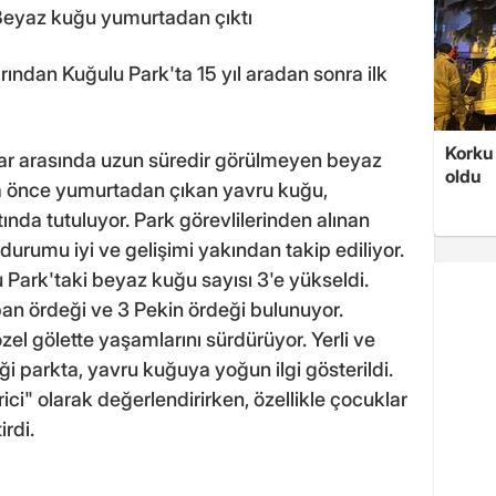
k: Beyaz kuğu yumurtadan çıktı
ndan Kuğulu Park'ta 15 yıl aradan sonra ilk
Korku 
lar arasında uzun süredir görülmeyen beyaz
oldu
ta önce yumurtadan çıkan yavru kuğu,
ında tutuluyor. Park görevlilerinden alınan
durumu iyi ve gelişimi yakından takip ediliyor.
 Park'taki beyaz kuğu sayısı 3'e yükseldi.
ban ördeği ve 3 Pekin ördeği bulunuyor.
zel gölette yaşamlarını sürdürüyor. Yerli ve
iği parkta, yavru kuğuya yoğun ilgi gösterildi.
ci" olarak değerlendirirken, özellikle çocuklar
rdi.