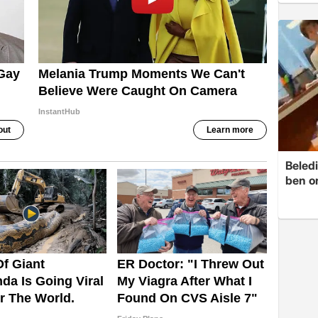
Beledi
ben o