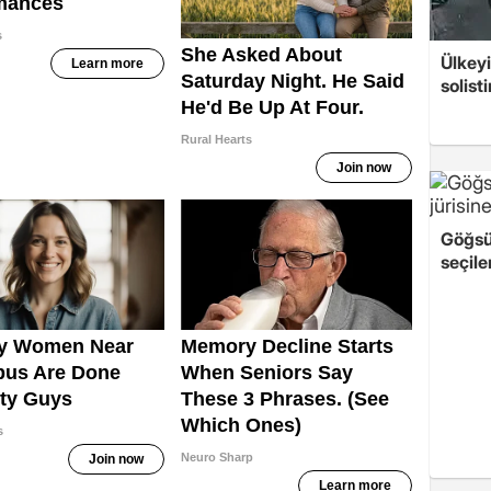
Ülkeyi
solist
Göğsü
seçile