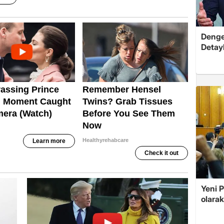
Dengel
Detayl
Yeni 
olarak