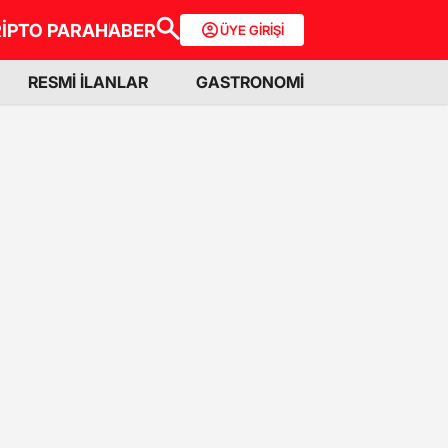
İPTO PARA
HABER
ÜYE GİRİŞİ
RESMİ İLANLAR
GASTRONOMİ