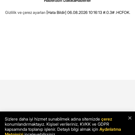
Haber
Son Dakika
Haberler
Gizlilik ve çerez ayarları
[Hata Bildir]
06.08.2026 10:16:13 #.0.3# .HCFOK.
×
Sizlere daha iyi hizmet sunabilmek adına sitemizde
çerez
konumlandırmaktayız. Kişisel verileriniz, KVKK ve GDPR
kapsamında toplanıp işlenir. Detaylı bilgi almak için
Aydınlatma
Metnimizi
inceleyebilirsiniz.