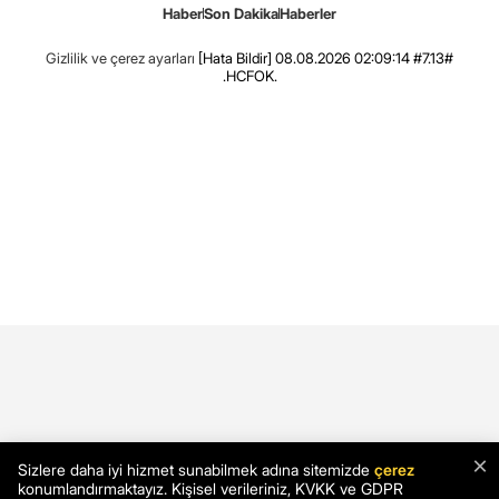
Haber
Son Dakika
Haberler
Gizlilik ve çerez ayarları
[Hata Bildir]
08.08.2026 02:09:14 #7.13#
.HCFOK.
×
Sizlere daha iyi hizmet sunabilmek adına sitemizde
çerez
konumlandırmaktayız. Kişisel verileriniz, KVKK ve GDPR