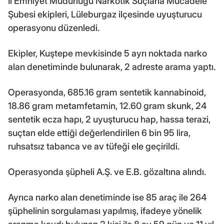
İl Emniyet Müdürlüğü Narkotik Suçlarla Mücadele
Şubesi ekipleri, Lüleburgaz ilçesinde uyuşturucu
operasyonu düzenledi.
Ekipler, Kuştepe mevkisinde 5 ayrı noktada narko
alan denetiminde bulunarak, 2 adreste arama yaptı.
Operasyonda, 685.16 gram sentetik kannabinoid,
18.86 gram metamfetamin, 12.60 gram skunk, 24
sentetik ecza hapı, 2 uyuşturucu hap, hassa terazi,
suçtan elde ettiği değerlendirilen 6 bin 95 lira,
ruhsatsız tabanca ve av tüfeği ele geçirildi.
Operasyonda şüpheli A.Ş. ve E.B. gözaltına alındı.
Ayrıca narko alan denetiminde ise 85 araç ile 264
şüphelinin sorgulaması yapılmış, ifadeye yönelik