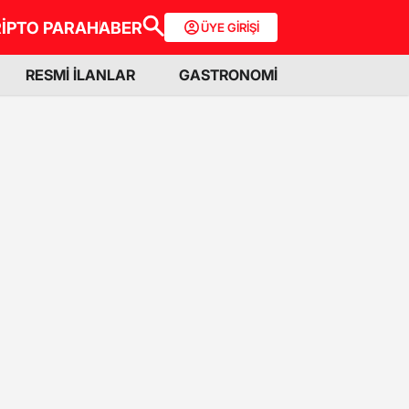
İPTO PARA
HABER
ÜYE GİRİŞİ
RESMİ İLANLAR
GASTRONOMİ