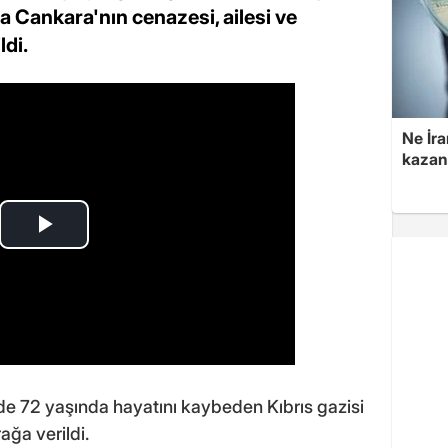
 Cankara'nın cenazesi, ailesi ve
ldi.
Ne İra
kazan
inde 72 yaşında hayatını kaybeden Kıbrıs gazisi
ğa verildi.