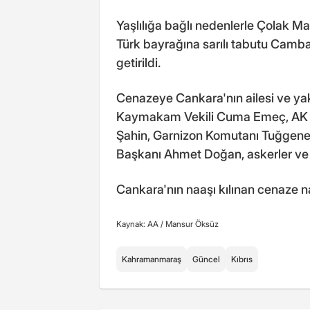
Yaşlılığa bağlı nedenlerle Çolak M
Türk bayrağına sarılı tabutu Camba
getirildi.
Cenazeye Cankara'nın ailesi ve yakın
Kaymakam Vekili Cuma Emeç, AK P
Şahin, Garnizon Komutanı Tuğgener
Başkanı Ahmet Doğan, askerler ve v
Cankara'nın naaşı kılınan cenaze n
Kaynak: AA /
Mansur Öksüz
Kahramanmaraş
Güncel
Kıbrıs