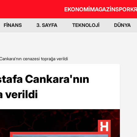
EKONOMİ
MAGAZİN
SPOR
KR
FİNANS
3. SAYFA
TEKNOLOJİ
DÜNYA
 Cankara'nın cenazesi toprağa verildi
stafa Cankara'nın
 verildi