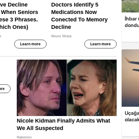
İhbar 
dondu
Uçağa 
olaca