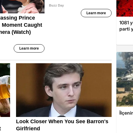
1081 y
parti 
İlçeni