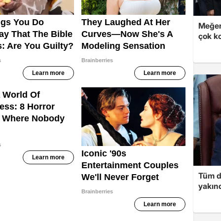
Meğer
çok k
Tüm d
yakınd