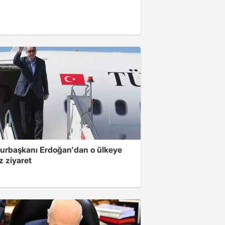
rbaşkanı Erdoğan'dan o ülkeye
z ziyaret