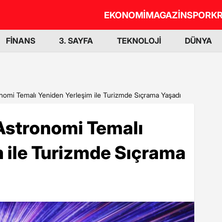
EKONOMİ
MAGAZİN
SPOR
KR
FİNANS
3. SAYFA
TEKNOLOJİ
DÜNYA
nomi Temalı Yeniden Yerleşim ile Turizmde Sıçrama Yaşadı
Astronomi Temalı
 ile Turizmde Sıçrama