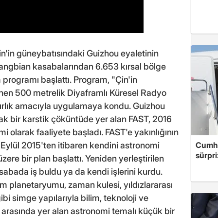
n'in güneybatısındaki Guizhou eyaletinin
Tangbian kasabalarından 6.653 kırsal bölge
m programı başlattı. Program, "Çin'in
nen 500 metrelik Diyaframlı Küresel Radyo
ırlık amacıyla uygulamaya kondu. Guizhou
ak bir karstik çöküntüde yer alan FAST, 2016
 olarak faaliyete başladı. FAST'e yakınlığının
Cumhu
Eylül 2015'ten itibaren kendini astronomi
sürpri
re bir plan başlattı. Yeniden yerleştirilen
sabada iş buldu ya da kendi işlerini kurdu.
planetaryumu, zaman kulesi, yıldızlararası
i simge yapılarıyla bilim, teknoloji ve
arasında yer alan astronomi temalı küçük bir