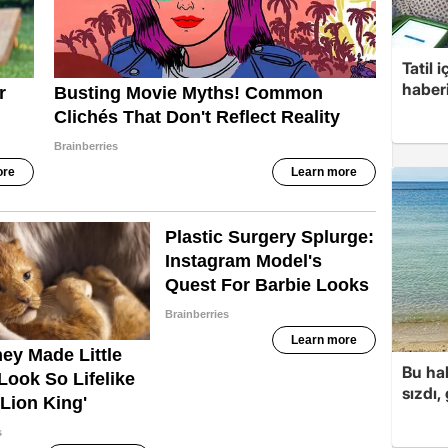
Tatil 
haberi
Bu hal
sızdı,