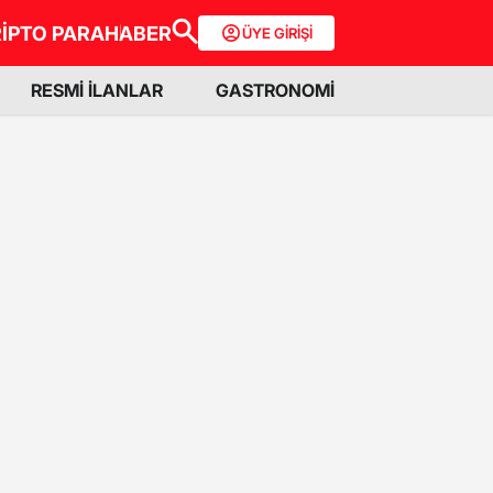
İPTO PARA
HABER
ÜYE GİRİŞİ
RESMİ İLANLAR
GASTRONOMİ