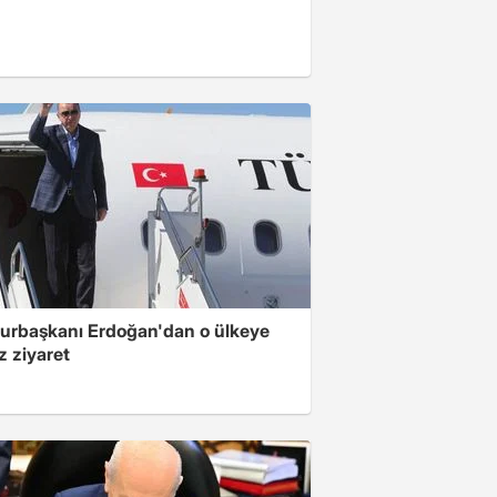
rbaşkanı Erdoğan'dan o ülkeye
z ziyaret