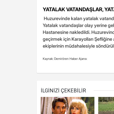
YATALAK VATANDAŞLAR, YATA
Huzurevinde kalan yatalak vatandaşla
Yatalak vatandaşlar olay yerine ge
Hastanesine nakledildi. Huzurevind
geçirmek için Karayolları Şefliğine a
ekiplerinin müdahalesiyle söndürülen
Kaynak: Demirören Haber Ajansı