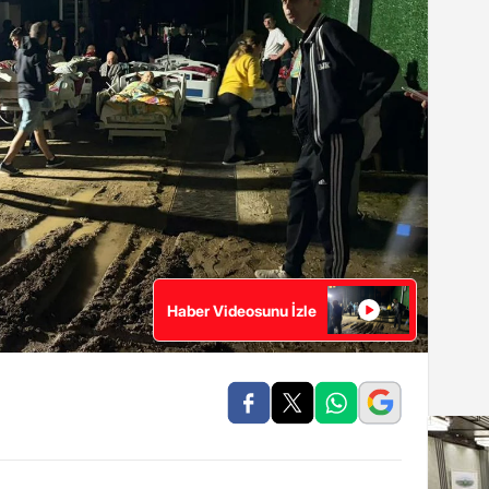
Haber Videosunu İzle