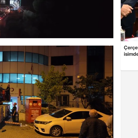
Çerçe
isimd