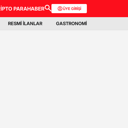
İPTO PARA
HABER
ÜYE GİRİŞİ
RESMİ İLANLAR
GASTRONOMİ