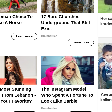
Her sa
kardeş
Yavrus
kolları