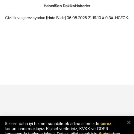
Haber
Son Dakika
Haberler
Gizlilik ve çerez ayarları
[Hata Bildir]
06.08.2026 21:19:10 #.0.3# .HCFOK.
×
Sizlere daha iyi hizmet sunabilmek adına sitemizde
çerez
konumlandırmaktayız. Kişisel verileriniz, KVKK ve GDPR
kapsamında toplanıp işlenir. Detaylı bilgi almak için
Aydınlatma