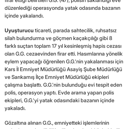
firar ettiği belirtilen G.G. (47), polisin saklandığı eve
düzenlediği operasyonda yatak odasında bazanın
içinde yakalandı.
Uyuşturucu
ticareti, parada sahtecilik, ruhsatsız
silah bulundurma ve göçmen kaçakçılığı gibi 8
farklı suçtan toplam 17 yıl kesinleşmiş hapis cezası
olan G.G. cezaevinden firar etti. Hasımlarına yönelik
eylem yapacağı öğrenilen G.G.'nin yakalanması için
Kars İl Emniyet Müdürlüğü Asayiş Şube Müdürlüğü
ve Sarıkamış İlçe Emniyet Müdürlüğü ekipleri
çalışma başlattı. G.G.'nin bulunduğu evi tespit eden
polis, operasyon yaptı. Evde arama yapan polis
ekipleri, G.G.'yi yatak odasındaki bazanın içinde
yakaladı.
Gözaltına alınan G.G., emniyetteki işlemlerinin