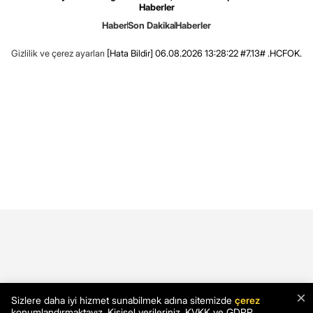
Haberler
Haber
Son Dakika
Haberler
Gizlilik ve çerez ayarları
[Hata Bildir]
06.08.2026 13:28:22 #7.13# .HCFOK.
×
Sizlere daha iyi hizmet sunabilmek adına sitemizde
çerez
konumlandırmaktayız. Kişisel verileriniz, KVKK ve GDPR