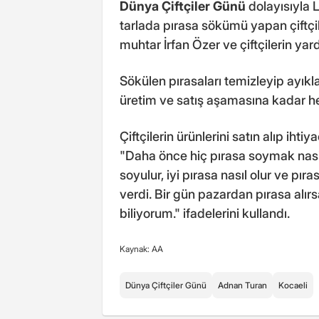
Dünya Çiftçiler Günü
dolayısıyla 
tarlada pırasa sökümü yapan çiftçil
muhtar İrfan Özer ve çiftçilerin yar
Sökülen pırasaları temizleyip ayık
üretim ve satış aşamasına kadar her
Çiftçilerin ürünlerini satın alıp ihti
"Daha önce hiç pırasa soymak nasip
soyulur, iyi pırasa nasıl olur ve pı
verdi. Bir gün pazardan pırasa alır
biliyorum." ifadelerini kullandı.
Kaynak: AA
Dünya Çiftçiler Günü
Adnan Turan
Kocaeli