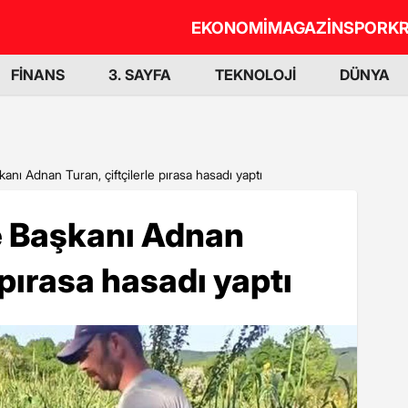
EKONOMİ
MAGAZİN
SPOR
KR
FİNANS
3. SAYFA
TEKNOLOJİ
DÜNYA
anı Adnan Turan, çiftçilerle pırasa hasadı yaptı
e Başkanı Adnan
e pırasa hasadı yaptı