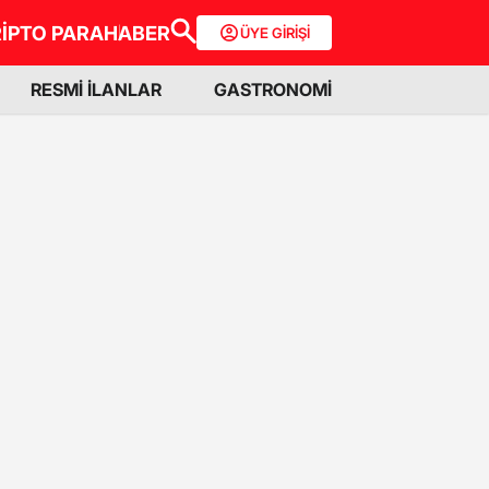
İPTO PARA
HABER
ÜYE GİRİŞİ
RESMİ İLANLAR
GASTRONOMİ