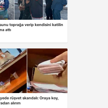
unu toprağa verip kendisini katilin
na attı
yede rüşvet skandalı: Oraya koy,
radan alırım