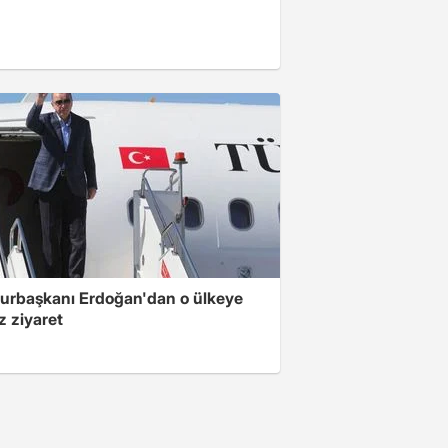
rbaşkanı Erdoğan'dan o ülkeye
z ziyaret