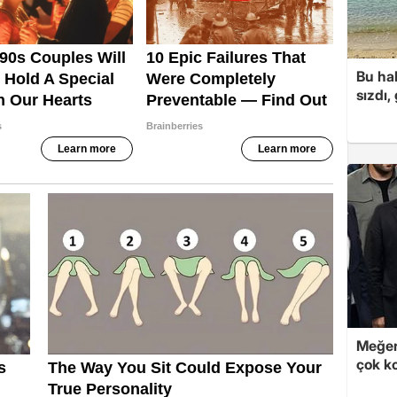
Bu hal
sızdı,
Meğer
çok k