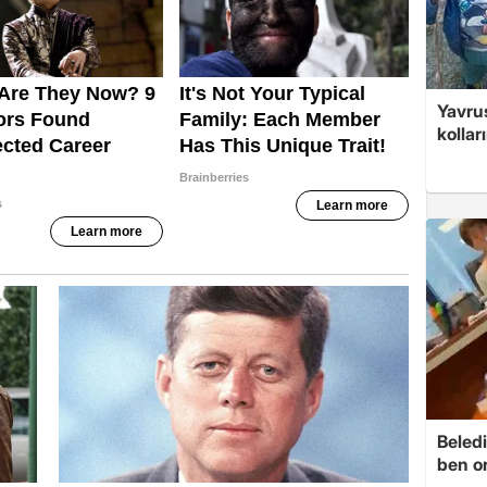
Yavrus
kolları
Beledi
ben o