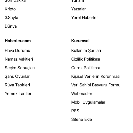
Son Dakika
Turizm
Kripto
Yazarlar
3.Sayfa
Yerel Haberler
Dünya
Haberler.com
Kurumsal
Hava Durumu
Kullanım Şartları
Namaz Vakitleri
Gizlilik Politikası
Seçim Sonuçları
Çerez Politikası
Şans Oyunları
Kişisel Verilerin Korunması
Rüya Tabirleri
Veri Sahibi Başvuru Formu
Yemek Tarifleri
Webmaster
Mobil Uygulamalar
RSS
Sitene Ekle