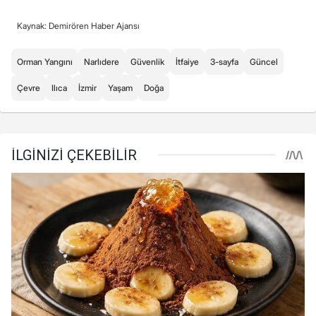
Kaynak: Demirören Haber Ajansı
Orman Yangını
Narlıdere
Güvenlik
İtfaiye
3-sayfa
Güncel
Çevre
Ilıca
İzmir
Yaşam
Doğa