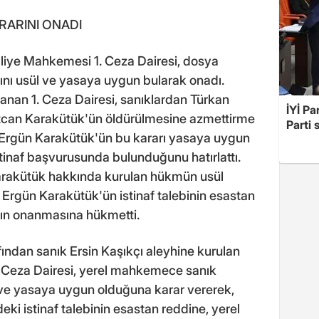
RARINI ONADI
dliye Mahkemesi 1. Ceza Dairesi, dosya
nı usül ve yasaya uygun bularak onadı.
nan 1. Ceza Dairesi, sanıklardan Türkan
İYİ Pa
tcan Karakütük'ün öldürülmesine azmettirme
Parti 
, Ergün Karakütük'ün bu kararı yasaya uygun
tinaf başvurusunda bulunduğunu hatırlattı.
rakütük hakkında kurulan hükmün usül
Ergün Karakütük'ün istinaf talebinin esastan
nın onanmasına hükmetti.
fından sanık Ersin Kaşıkçı aleyhine kurulan
1. Ceza Dairesi, yerel mahkemece sanık
ve yasaya uygun olduğuna karar vererek,
eki istinaf talebinin esastan reddine, yerel