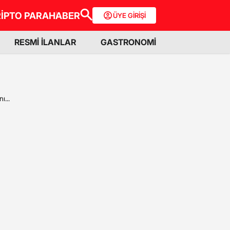
İPTO PARA
HABER
ÜYE GİRİŞİ
RESMİ İLANLAR
GASTRONOMİ
ı...