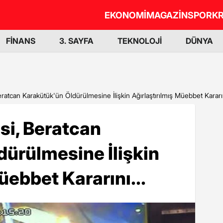
EKONOMİ
MAGAZİN
SPOR
KR
FİNANS
3. SAYFA
TEKNOLOJİ
DÜNYA
ratcan Karakütük'ün Öldürülmesine İlişkin Ağırlaştırılmış Müebbet Kararın
si, Beratcan
ürülmesine İlişkin
üebbet Kararını...