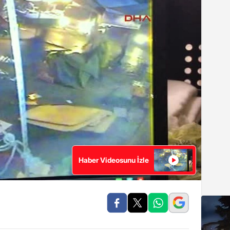
Haber Videosunu İzle