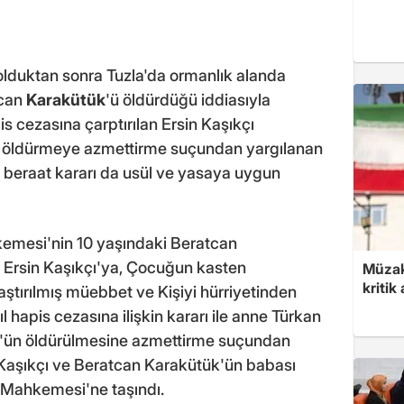
olduktan sonra Tuzla'da ormanlık alanda
tcan
Karakütük
'ü öldürdüğü iddiasıyla
is cezasına çarptırılan Ersin Kaşıkçı
nu öldürmeye azmettirme suçundan yargılanan
beraat kararı da usül ve yasaya uygun
kemesi'nin 10 yaşındaki Beratcan
, Ersin Kaşıkçı'ya, Çocuğun kasten
Müzak
kritik
aştırılmış müebbet ve Kişiyi hürriyetinden
 hapis cezasına ilişkin kararı ile anne Türkan
'ün öldürülmesine azmettirme suçundan
in Kaşıkçı ve Beratcan Karakütük'ün babası
f Mahkemesi'ne taşındı.