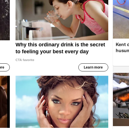
Kent d
husume