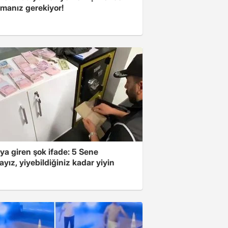
manız gerekiyor!
ya giren şok ifade: 5 Sene
yız, yiyebildiğiniz kadar yiyin