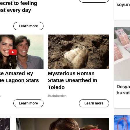
soyun
Dosya
burada