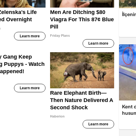
İlçeni
Kent d
husume