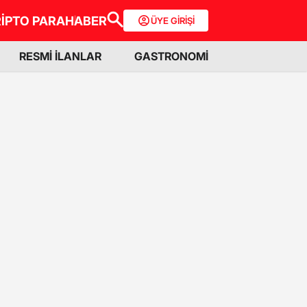
İPTO PARA
HABER
ÜYE GİRİŞİ
RESMİ İLANLAR
GASTRONOMİ