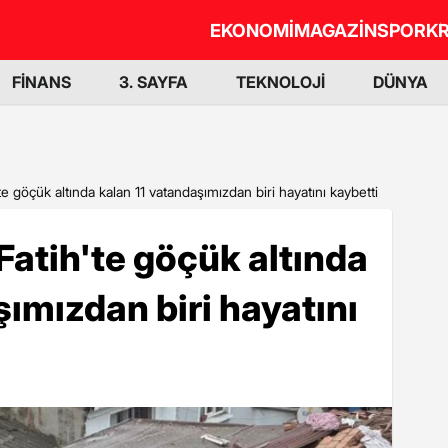
EKONOMİ
MAGAZİN
SPOR
KR
FİNANS
3. SAYFA
TEKNOLOJİ
DÜNYA
h'te göçük altında kalan 11 vatandaşımızdan biri hayatını kaybetti
 Fatih'te göçük altında
şımızdan biri hayatını