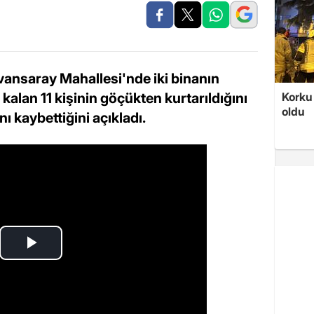
Ayvansaray Mahallesi'nde iki binanın
alan 11 kişinin göçükten kurtarıldığını
Korku 
oldu
ı kaybettiğini açıkladı.