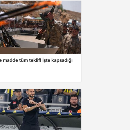
 madde tüm teklif! İşte kapsadığı