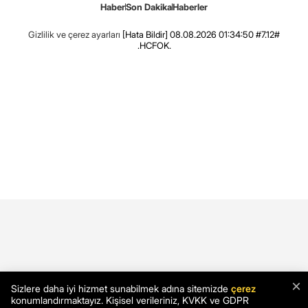
Haber
Son Dakika
Haberler
Gizlilik ve çerez ayarları
[Hata Bildir]
08.08.2026 01:34:50 #7.12#
.HCFOK.
×
Sizlere daha iyi hizmet sunabilmek adına sitemizde
çerez
konumlandırmaktayız. Kişisel verileriniz, KVKK ve GDPR