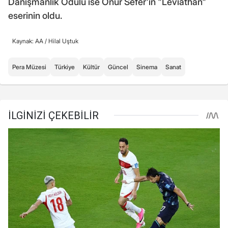
Danışmanlık Ödülü ise Onur Sefer'in "Leviathan"
eserinin oldu.
Kaynak: AA /
Hilal Uştuk
Pera Müzesi
Türkiye
Kültür
Güncel
Sinema
Sanat