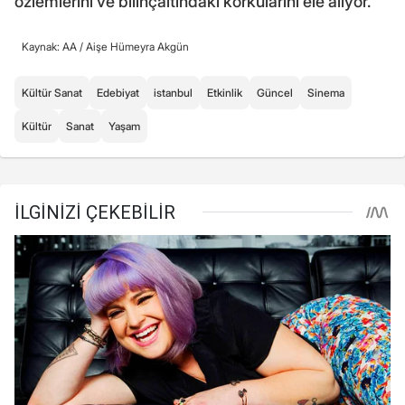
özlemlerini ve bilinçaltındaki korkularını ele alıyor.
Kaynak: AA /
Aişe Hümeyra Akgün
Kültür Sanat
Edebiyat
istanbul
Etkinlik
Güncel
Sinema
Kültür
Sanat
Yaşam