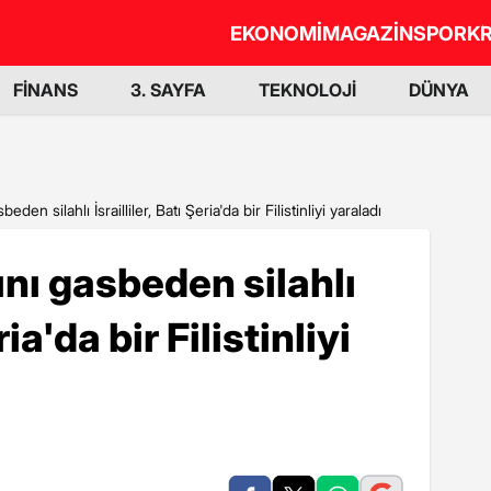
EKONOMİ
MAGAZİN
SPOR
KR
FİNANS
3. SAYFA
TEKNOLOJİ
DÜNYA
beden silahlı İsrailliler, Batı Şeria'da bir Filistinliyi yaraladı
rını gasbeden silahlı
ria'da bir Filistinliyi