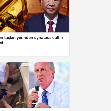
n taşları yerinden oynatacak altın
si