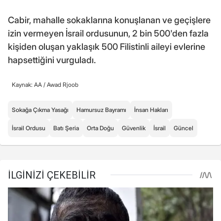
Cabir, mahalle sokaklarına konuşlanan ve geçişlere
izin vermeyen İsrail ordusunun, 2 bin 500'den fazla
kişiden oluşan yaklaşık 500 Filistinli aileyi evlerine
hapsettiğini vurguladı.
Kaynak: AA /
Awad Rjoob
Sokağa Çıkma Yasağı
Hamursuz Bayramı
İnsan Hakları
İsrail Ordusu
Batı Şeria
Orta Doğu
Güvenlik
İsrail
Güncel