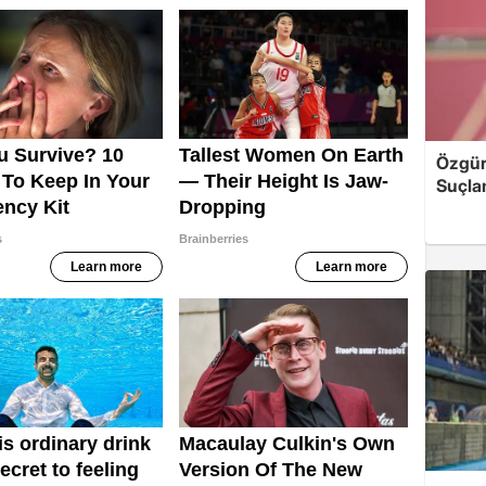
Özgür 
Suçla