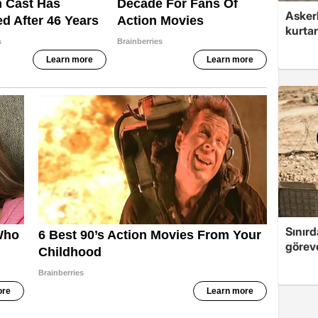
Askerl
kurtar
Sınırd
göreve