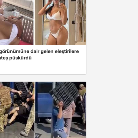
 görünümüne dair gelen eleştirilere
 ateş püskürdü