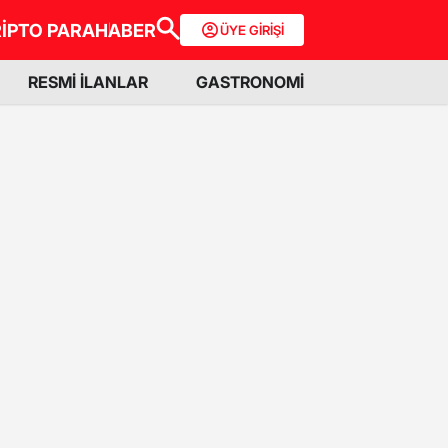
İPTO PARA
HABER
ÜYE GİRİŞİ
RESMİ İLANLAR
GASTRONOMİ