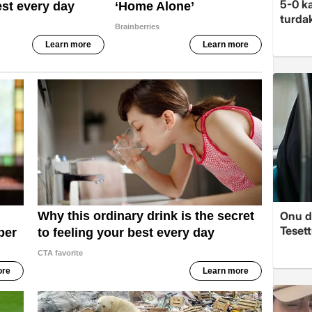
5-0 ka
turdak
Onu d
Tesett