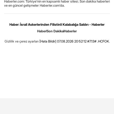
Haberler.com: Türkiye’nin en kapsamlı haber sitesi. Son dakika haberleri
ve en güncel gelişmeler Haberler.com’da.
Haber: İsrail Askerlerinden Filistinli Kalabalığa Saldırı - Haberler
Haber
Son Dakika
Haberler
Gizlilik ve çerez ayarları
[Hata Bildir]
07.08.2026 20:52:12 #7.13# .HCFOK.