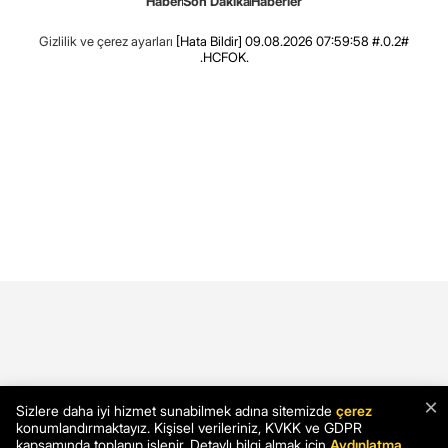
Haber
Son Dakika
Haberler
Gizlilik ve çerez ayarları
[Hata Bildir]
09.08.2026 07:59:58 #.0.2#
.HCFOK.
×
Sizlere daha iyi hizmet sunabilmek adına sitemizde
çerez
konumlandırmaktayız. Kişisel verileriniz, KVKK ve GDPR
kapsamında toplanıp işlenir. Detaylı bilgi almak için
Aydınlatma