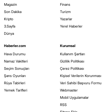
Magazin
Finans
Son Dakika
Turizm
Kripto
Yazarlar
3.Sayfa
Yerel Haberler
Dünya
Haberler.com
Kurumsal
Hava Durumu
Kullanım Şartları
Namaz Vakitleri
Gizlilik Politikası
Seçim Sonuçları
Çerez Politikası
Şans Oyunları
Kişisel Verilerin Korunması
Rüya Tabirleri
Veri Sahibi Başvuru Formu
Yemek Tarifleri
Webmaster
Mobil Uygulamalar
RSS
Sitene Ekle