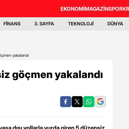
EKONOMİ
MAGAZİN
SPOR
KR
FİNANS
3. SAYFA
TEKNOLOJİ
DÜNYA
göçmen yakalandı
siz göçmen yakalandı
yasa dışı yollarla yurda giren 5 düzensiz