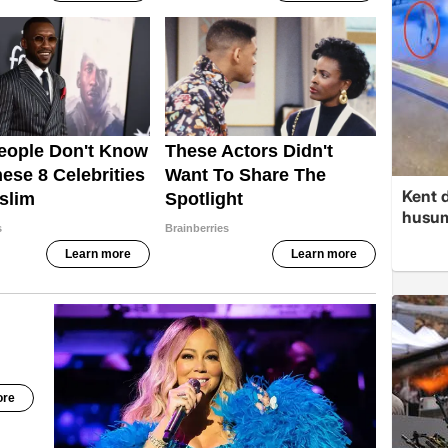
Kent d
husume