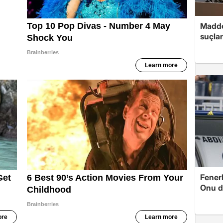
Madde
suçlar
Fenerb
Onu d