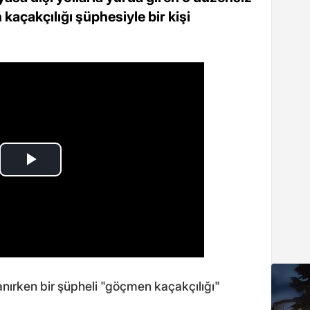
açakçılığı şüphesiyle bir kişi
nırken bir şüpheli "göçmen kaçakçılığı"