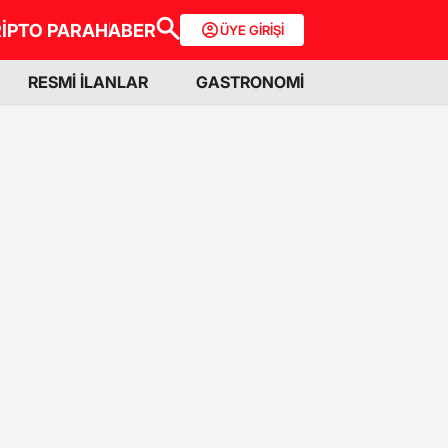
İPTO PARA
HABER
ÜYE GİRİŞİ
RESMİ İLANLAR
GASTRONOMİ