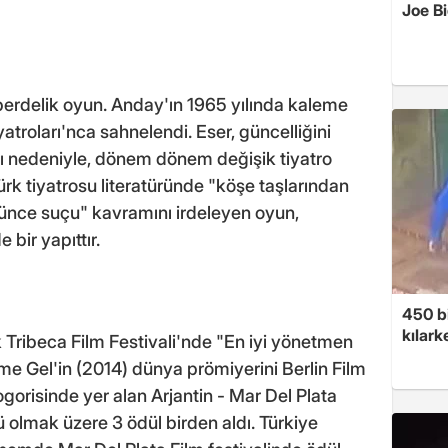
Joe B
perdelik oyun. Anday'ın 1965 yılında kaleme
yatroları'nca sahnelendi. Eser, güncelliğini
sı nedeniyle, dönem dönem değişik tiyatro
Türk tiyatrosu literatüründe "köşe taşlarından
üşünce suçu" kavramını irdeleyen oyun,
 bir yapıttır.
450 bi
kılar
k Tribeca Film Festivali'nde "En iyi yönetmen
me Gel'in (2014) dünya prömiyerini Berlin Film
gorisinde yer alan Arjantin - Mar Del Plata
ü olmak üzere 3 ödül birden aldı. Türkiye