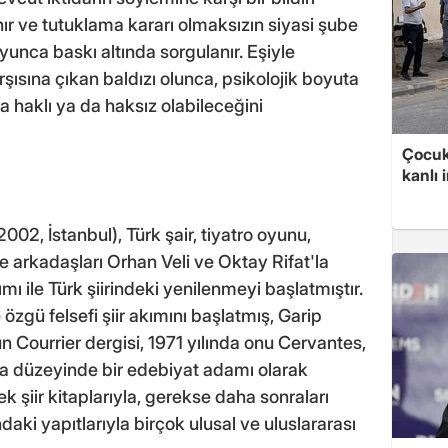
ınır ve tutuklama kararı olmaksızın siyasi şube
unca baskı altında sorgulanır. Eşiyle
ısına çıkan baldızı olunca, psikolojik boyuta
da haklı ya da haksız olabileceğini
Çocuk
kanlı 
002, İstanbul), Türk şair, tiyatro oyunu,
 arkadaşları Orhan Veli ve Oktay Rifat'la
ımı ile Türk şiirindeki yenilenmeyi başlatmıştır.
 özgü felsefi şiir akımını başlatmış, Garip
 Courrier dergisi, 1971 yılında onu Cervantes,
ta düzeyinde bir edebiyat adamı olarak
 şiir kitaplarıyla, gerekse daha sonraları
daki yapıtlarıyla birçok ulusal ve uluslararası