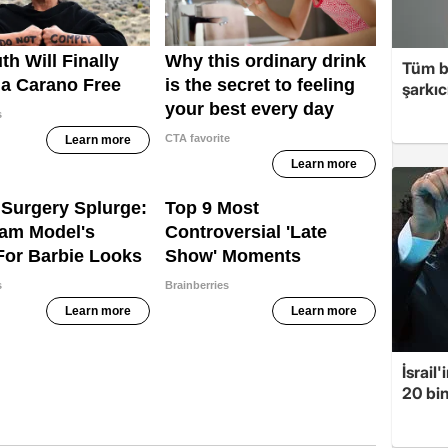
Tüm b
şarkı
İsrail
20 bin