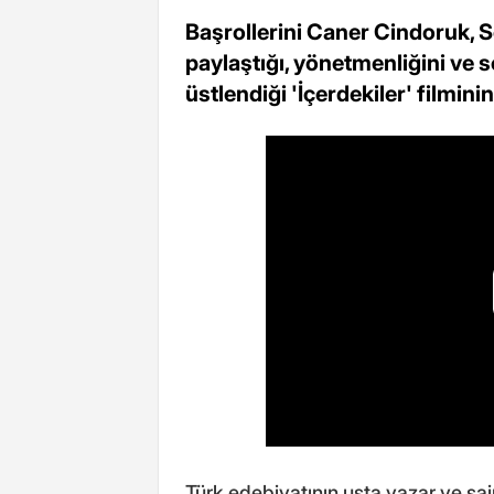
Başrollerini Caner Cindoruk, 
paylaştığı, yönetmenliğini ve 
üstlendiği 'İçerdekiler' filmin
Türk edebiyatının usta yazar ve şa