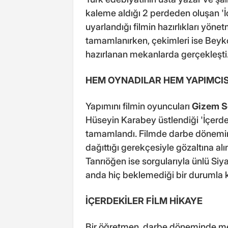
kaleme aldığı 2 perdeden oluşan '
uyarlandığı filmin hazırlıkları yön
tamamlanırken, çekimleri ise Beyko
hazırlanan mekanlarda gerçekleşti
HEM OYNADILAR HEM YAPIMCI
Yapımını filmin oyuncuları
Gizem S
Hüseyin Karabey üstlendiği 'İçerdeki
tamamlandı. Filmde darbe döneminde
dağıttığı gerekçesiyle gözaltına alı
Tanrıöğen ise sorgularıyla ünlü Siy
anda hiç beklemediği bir durumla k
İÇERDEKİLER FİLM HİKAYE
Bir öğretmen, darbe döneminde mevc