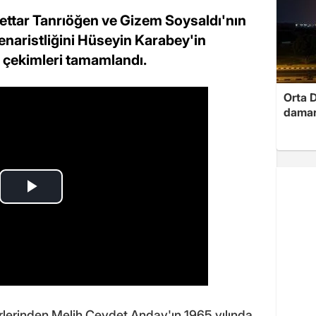
Settar Tanrıöğen ve Gizem Soysaldı'nın
senaristliğini Hüseyin Karabey'in
in çekimleri tamamlandı.
Orta D
damar
irlerinden Melih Cevdet Anday'ın 1965 yılında