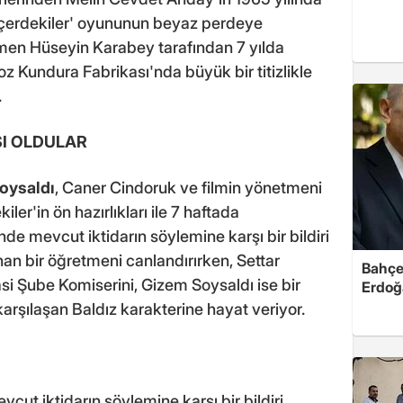
İçerdekiler' oyununun beyaz perdeye
etmen Hüseyin Karabey tarafından 7 yılda
z Kundura Fabrikası'nda büyük bir titizlikle
.
SI OLDULAR
oysaldı
, Caner Cindoruk ve filmin yönetmeni
ler'in ön hazırlıkları ile 7 haftada
 mevcut iktidarın söylemine karşı bir bildiri
nan bir öğretmeni canlandırırken, Settar
Bahçel
asi Şube Komiserini, Gizem Soysaldı ise bir
Erdoğ
arşılaşan Baldız karakterine hayat veriyor.
ut iktidarın söylemine karşı bir bildiri