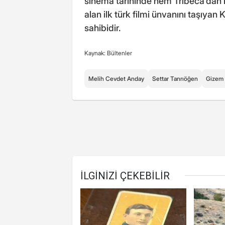
sinema tarihinde hem Tribeca'dan 
alan ilk türk filmi ünvanını taşıyan
sahibidir.
Kaynak: Bültenler
Melih Cevdet Anday
Settar Tanrıöğen
Gizem 