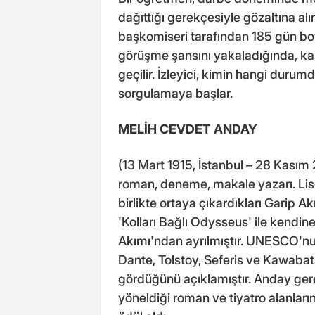
dağıttığı gerekçesiyle gözaltına al
başkomiseri tarafından 185 gün boy
görüşme şansını yakaladığında, karş
geçilir. İzleyici, kimin hangi durum
sorgulamaya başlar.
MELİH CEVDET ANDAY
(13 Mart 1915, İstanbul – 28 Kasım 2
roman, deneme, makale yazarı. Lise
birlikte ortaya çıkardıkları Garip Ak
'Kolları Bağlı Odysseus' ile kendine
Akımı'ndan ayrılmıştır. UNESCO'nun
Dante, Tolstoy, Seferis ve Kawaba
gördüğünü açıklamıştır. Anday gerek
yöneldiği roman ve tiyatro alanların