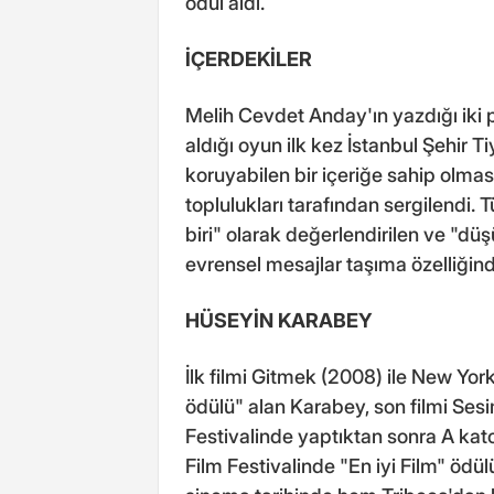
ödül aldı.
İÇERDEKİLER
Melih Cevdet Anday'ın yazdığı iki 
aldığı oyun ilk kez İstanbul Şehir Ti
koruyabilen bir içeriğe sahip olma
toplulukları tarafından sergilendi. 
biri" olarak değerlendirilen ve "d
evrensel mesajlar taşıma özelliğinde
HÜSEYİN KARABEY
İlk filmi Gitmek (2008) ile New Yor
ödülü" alan Karabey, son filmi Sesi
Festivalinde yaptıktan sonra A kato
Film Festivalinde "En iyi Film" ödül