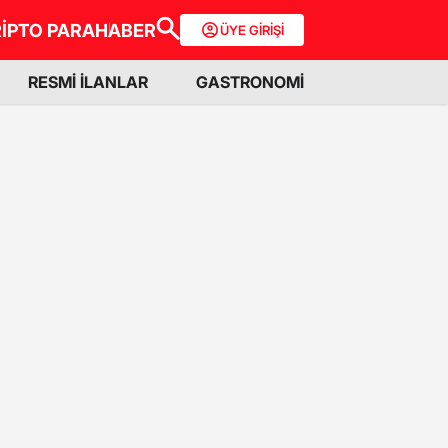
İPTO PARA
HABER
ÜYE GİRİŞİ
RESMİ İLANLAR
GASTRONOMİ