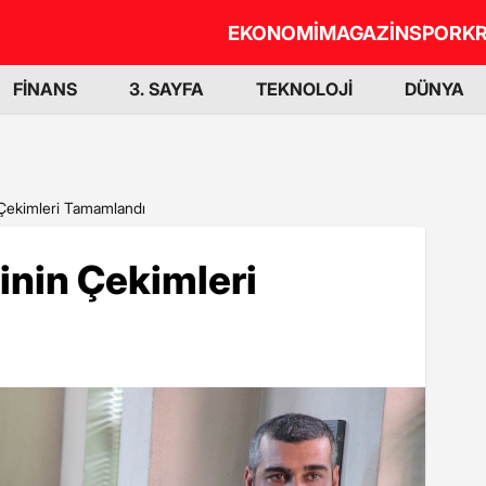
EKONOMİ
MAGAZİN
SPOR
KR
FİNANS
3. SAYFA
TEKNOLOJİ
DÜNYA
n Çekimleri Tamamlandı
minin Çekimleri