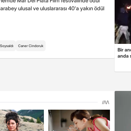
hemde Mar Del Plata Film festivalinde ödül
 Karabey ulusal ve uluslararası 40'a yakın ödül
Soysaldı
Caner Cindoruk
Bir a
anda s