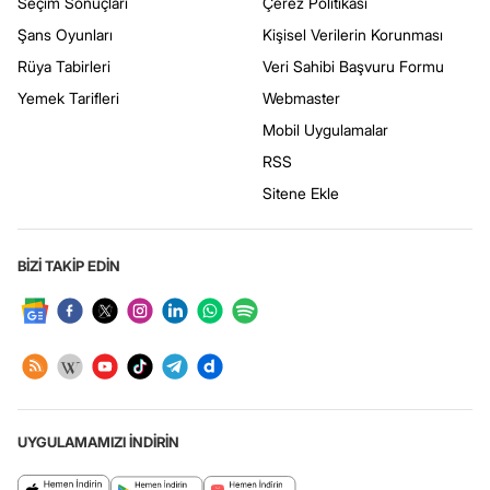
Seçim Sonuçları
Çerez Politikası
Şans Oyunları
Kişisel Verilerin Korunması
Rüya Tabirleri
Veri Sahibi Başvuru Formu
Yemek Tarifleri
Webmaster
Mobil Uygulamalar
RSS
Sitene Ekle
BİZİ TAKİP EDİN
UYGULAMAMIZI İNDİRİN