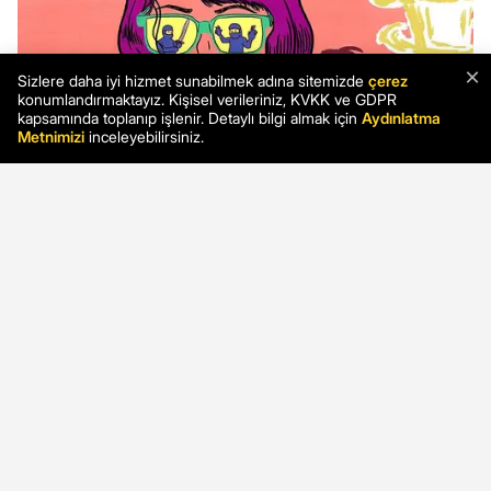
×
Sizlere daha iyi hizmet sunabilmek adına sitemizde
çerez
konumlandırmaktayız. Kişisel verileriniz, KVKK ve GDPR
kapsamında toplanıp işlenir. Detaylı bilgi almak için
Aydınlatma
Metnimizi
inceleyebilirsiniz.